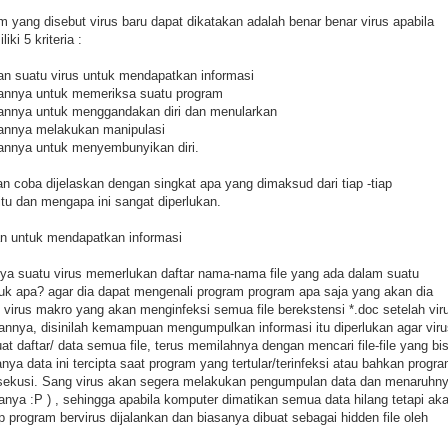
m yang disebut virus baru dapat dikatakan adalah benar benar virus apabila
ki 5 kriteria :
 suatu virus untuk mendapatkan informasi
nya untuk memeriksa suatu program
nya untuk menggandakan diri dan menularkan
nya melakukan manipulasi
nya untuk menyembunyikan diri.
n coba dijelaskan dengan singkat apa yang dimaksud dari tiap -tiap
u dan mengapa ini sangat diperlukan.
 untuk mendapatkan informasi
 suatu virus memerlukan daftar nama-nama file yang ada dalam suatu
ntuk apa? agar dia dapat mengenali program program apa saja yang akan dia
l virus makro yang akan menginfeksi semua file berekstensi *.doc setelah vir
nnya, disinilah kemampuan mengumpulkan informasi itu diperlukan agar viru
 daftar/ data semua file, terus memilahnya dengan mencari file-file yang bi
sanya data ini tercipta saat program yang tertular/terinfeksi atau bahkan progr
eksekusi. Sang virus akan segera melakukan pengumpulan data dan menaruhn
anya :P ) , sehingga apabila komputer dimatikan semua data hilang tetapi ak
ap program bervirus dijalankan dan biasanya dibuat sebagai hidden file oleh