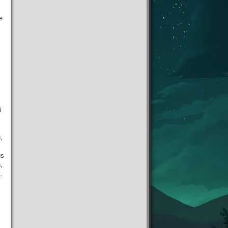
e
i
,
us
,
.