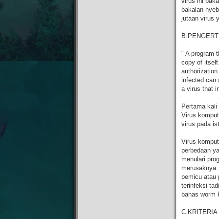
virus ini bak
bakalan nyeb
jutaan virus 
B.PENGERT
" A program t
copy of itsel
authorization
infected can 
a virus that 
Pertama kali 
Virus komput
virus pada is
Virus komput
perbedaan ya
menulari pro
merusaknya. 
pemicu atau 
terinfeksi ta
bahas worm k
C.KRITERIA