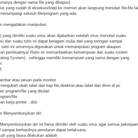
manya dengan nama file yang dihapus)
us yang sudah di eksekusi/load ke memori akan langsung menulari file-file la
menumpangi seluruh file/program yang ada.
 mengadakan manipulasi
e) yang dimiliki suatu virus akan dijalankan setelah virus menulari suatu
 isi dari suatu rutin ini dapat beragam mulai dari yang teringan sampai
 rutin ini umumnya digunakan untuk memanipulasi program ataupun
an pembuatnya! Rutin ini memanfaatkan kemampuan dari suatu sistem
rating System) , sehingga memiliki kemampuan yang sama dengan yang
em
l:
ambar atau pesan pada monitor
engubah ubah label dari tiap file,direktori,atau label dari drive di pc
i program/file yang ditulari
ogram/file
n kerja printer , dsb
 Menyembunyikan diri
nyembunyikan diri ini harus dimiliki oleh suatu virus agar semua pekerjaan
l sampai berhasilnya penularan dapat terlaksana.
kah yang biasa dilakukan adalah: