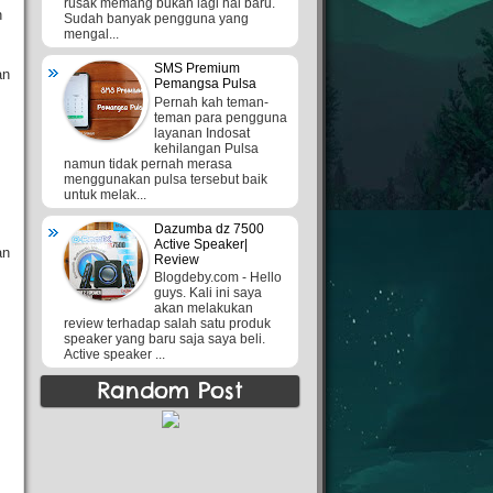
rusak memang bukan lagi hal baru.
n
Sudah banyak pengguna yang
mengal...
SMS Premium
an
Pemangsa Pulsa
Pernah kah teman-
teman para pengguna
layanan Indosat
kehilangan Pulsa
namun tidak pernah merasa
menggunakan pulsa tersebut baik
untuk melak...
Dazumba dz 7500
Active Speaker|
an
Review
Blogdeby.com - Hello
guys. Kali ini saya
akan melakukan
review terhadap salah satu produk
speaker yang baru saja saya beli.
Active speaker ...
Random Post