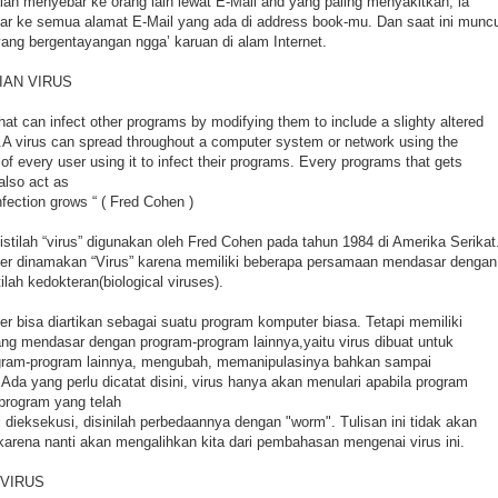
alan menyebar ke orang lain lewat E-Mail and yang paling menyakitkan, ia
ar ke semua alamat E-Mail yang ada di address book-mu. Dan saat ini muncu
yang bergentayangan ngga’ karuan di alam Internet.
IAN VIRUS
hat can infect other programs by modifying them to include a slighty altered
f.A virus can spread throughout a computer system or network using the
 of every user using it to infect their programs. Every programs that gets
also act as
infection grows “ ( Fred Cohen )
istilah “virus” digunakan oleh Fred Cohen pada tahun 1984 di Amerika Serikat
er dinamakan “Virus” karena memiliki beberapa persamaan mendasar dengan
tilah kedokteran(biological viruses).
er bisa diartikan sebagai suatu program komputer biasa. Tetapi memiliki
ng mendasar dengan program-program lainnya,yaitu virus dibuat untuk
gram-program lainnya, mengubah, memanipulasinya bahkan sampai
Ada yang perlu dicatat disini, virus hanya akan menulari apabila program
program yang telah
di dieksekusi, disinilah perbedaannya dengan "worm". Tulisan ini tidak akan
arena nanti akan mengalihkan kita dari pembahasan mengenai virus ini.
 VIRUS