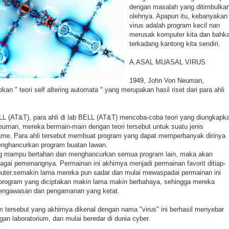
dengan masalah yang ditimbulka
olehnya. Apapun itu, kebanyakan
virus adalah program kecil nan
merusak komputer kita dan bahk
terkadang kantong kita sendiri.
A.ASAL MUASAL VIRUS
1949, John Von Neuman,
n " teori self altering automata " yang merupakan hasil riset dari para ahli
LL (AT&T), para ahli di lab BELL (AT&T) mencoba-coba teori yang diungkapk
neuman, mereka bermain-main dengan teori tersebut untuk suatu jenis
me. Para ahli tersebut membuat program yang dapat memperbanyak dirinya
nghancurkan program buatan lawan.
g mampu bertahan dan menghancurkan semua program lain, maka akan
agai pemenangnya. Permainan ini akhirnya menjadi permainan favorit ditiap-
puter.semakin lama mereka pun sadar dan mulai mewaspadai permainan ini
program yang diciptakan makin lama makin berbahaya, sehingga mereka
engawasan dan pengamanan yang ketat.
m tersebut yang akhirnya dikenal dengan nama "virus" ini berhasil menyebar
ngan laboratorium, dan mulai beredar di dunia cyber.