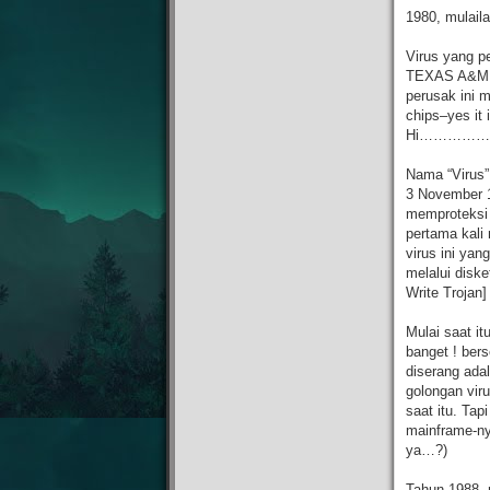
1980, mulaila
Virus yang pe
TEXAS A&M. M
perusak ini me
chips–yes it i
Hi……………
Nama “Virus” 
3 November 
memproteksi 
pertama kali 
virus ini ya
melalui disk
Write Trojan]
Mulai saat i
banget ! ber
diserang adal
golongan vir
saat itu. Tap
mainframe-ny
ya…?)
Tahun 1988,