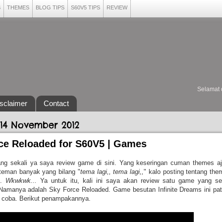
S
THEMES
BLOG TIPS
S60V5 TIPS
REVIEW
Selamat datang di
sclaimer
Contact
 14 November 2012
ce Reloaded for S60V5 | Games
ng sekali ya saya review game di sini. Yang keseringan cuman themes aj
teman banyak yang bilang "
tema lagi,, tema lagi,,
" kalo posting tentang the
l.
Wkwkwk...
Ya untuk itu, kali ini saya akan review satu game yang se
Namanya adalah Sky Force Reloaded. Game besutan Infinite Dreams ini pat
 coba. Berikut penampakannya.