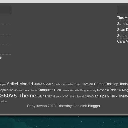
Tips M
Sandis
Scan 
Serato
Cara M
se
Artikel Mandiri
Curhat
Dekstop Tools
Audio n Video
Coretan
Apple
Belle
Converter Tools
Komputer
Review
pplication
Lucu
Resensi
Rin
iPhone
Java Game
Lumia
Portable
Programming
S60V5 Theme
Sains
Symbian Tips n Trick
Them
Skin
SEA Games XXVI
Sound
cation
Deby Irawan 2013. Diberdayakan oleh
Blogger
.