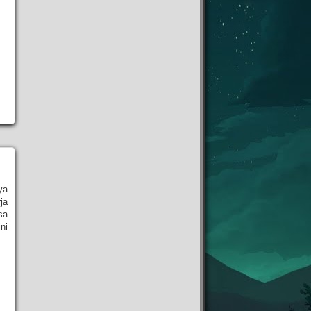
ya
ja
sa
ni