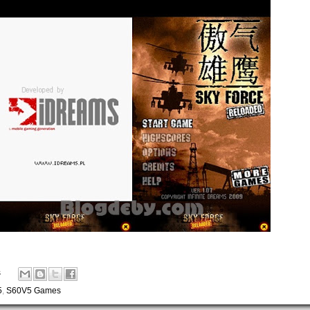
s
5
,
S60V5 Games