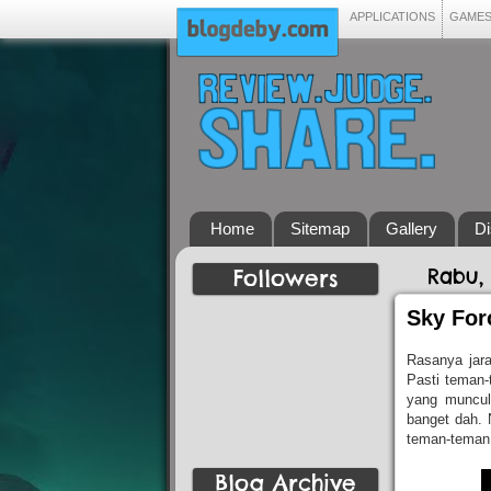
APPLICATIONS
GAME
Home
Sitemap
Gallery
Di
Followers
Rabu,
Sky For
Rasanya jara
Pasti teman-
yang muncu
banget dah. 
teman-teman
Blog Archive