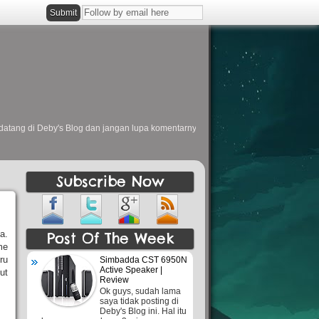
 Deby's Blog dan jangan lupa komentarnya ya. Welcome to Deby's Blog. Have a nice
Subscribe Now
a.
Post Of The Week
me
ru
Simbadda CST 6950N
Active Speaker |
ut
Review
Ok guys, sudah lama
saya tidak posting di
Deby's Blog ini. Hal itu