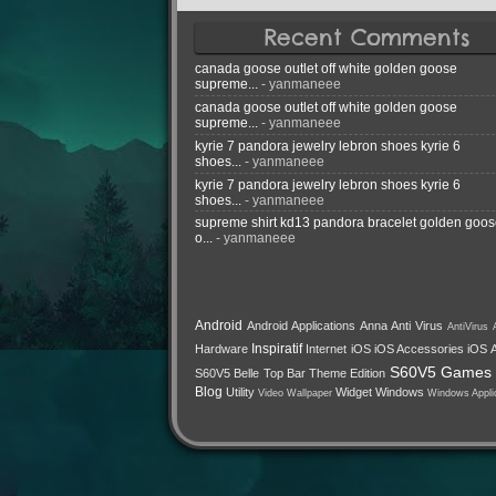
Recent Comments
canada goose outlet off white golden goose
supreme...
- yanmaneee
canada goose outlet off white golden goose
supreme...
- yanmaneee
kyrie 7 pandora jewelry lebron shoes kyrie 6
shoes...
- yanmaneee
kyrie 7 pandora jewelry lebron shoes kyrie 6
shoes...
- yanmaneee
supreme shirt kd13 pandora bracelet golden goo
o...
- yanmaneee
Android
Android Applications
Anna
Anti Virus
AntiVirus
Inspiratif
Hardware
Internet
iOS
iOS Accessories
iOS A
S60V5 Games
S60V5 Belle Top Bar Theme Edition
Blog
Utility
Widget
Windows
Video
Wallpaper
Windows Appli