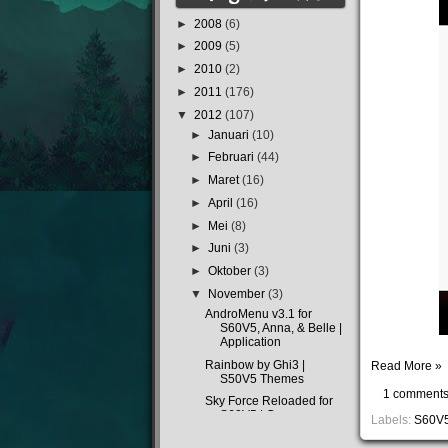
►
2008
(6)
►
2009
(5)
►
2010
(2)
►
2011
(176)
▼
2012
(107)
►
Januari
(10)
►
Februari
(44)
►
Maret
(16)
►
April
(16)
►
Mei
(8)
►
Juni
(3)
►
Oktober
(3)
▼
November
(3)
AndroMenu v3.1 for
S60V5, Anna, & Belle |
Application
Rainbow by Ghi3 |
Read More »
S50V5 Themes
1 comment
Sky Force Reloaded for
S60V5 | Games
Labels:
S60V
►
Desember
(4)