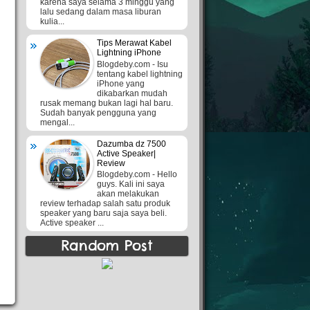
karena saya selama 3 minggu yang
lalu sedang dalam masa liburan
kulia...
Tips Merawat Kabel
Lightning iPhone
Blogdeby.com - Isu
tentang kabel lightning
iPhone yang
dikabarkan mudah
rusak memang bukan lagi hal baru.
Sudah banyak pengguna yang
mengal...
Dazumba dz 7500
Active Speaker|
Review
Blogdeby.com - Hello
guys. Kali ini saya
akan melakukan
review terhadap salah satu produk
speaker yang baru saja saya beli.
Active speaker ...
Random Post