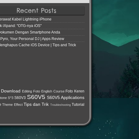
Recent Posts
erawat Kabel Lightning iPhone
k iXpand: "OTG-nya iOS"
Dokumen Dengan Smartphone Anda
 Pyro, Your Personal DJ | Apps Review
enghapus Cache iOS Device | Tips and Trick
Download
Foto Keren
Editing Foto
English Course
S60V5
S60V5 Applications
S60V3
gtone
S^3
Tips dan Trik
e
Tutorial
Theme Effect
Troubleshooting