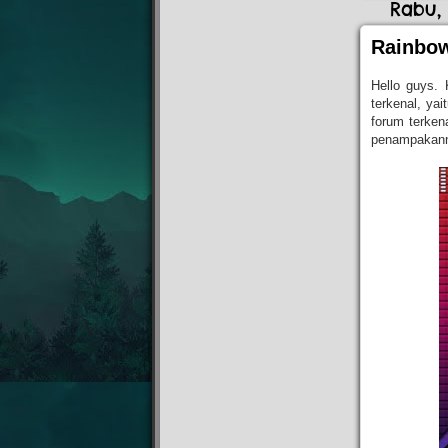
Rabu,
►
2013
(34)
Rainbow
►
2014
(7)
►
2015
(1)
Hello guys. 
►
2016
(6)
terkenal, ya
►
2019
(1)
forum terken
penampakann